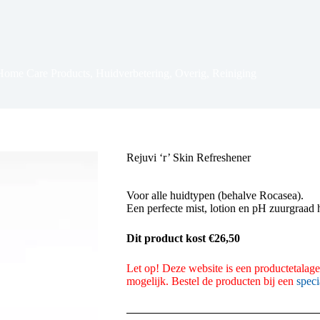
Home Care Products
,
Huidverbetering
,
Overig
,
Reiniging
Rejuvi ‘r’ Skin Refreshener
Voor alle huidtypen (behalve Rocasea).
Een perfecte mist, lotion en pH zuurgraad h
Dit product kost €26,50
Let op! Deze website is een productetalage.
mogelijk. Bestel de producten bij een
speci