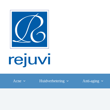
Ga
naar
de
inhoud
Acne
Huidverbetering
Anti-aging