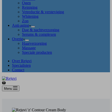
Ogen
Reiniging
Vetreductie & versteviging
Whitening
Zon
Anti-aging
Dag & nachtverzorging
Serums & complexen
Overig
Haarverzorging
Massage
Speciale producten
Over Rejuvi
Specialisten
Contact
Winkelwagen
Menu