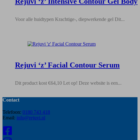
Rejuvi ‘z’ Intensive Contour Gel Body
Voor alle huidtypen Krachtige-, diepwerkende gel Dit...
Rejuvi ‘z’ Facial Contour Serum
Dit product kost €64,10 Let op! Deze website is een...
Contact
Telefoon:
0180 743 418
Email:
info@rejuvi.nl