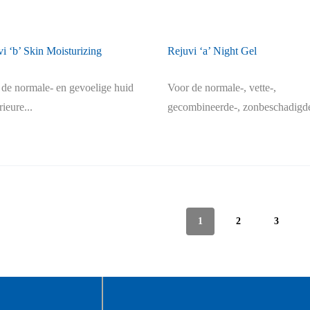
i ‘b’ Skin Moisturizing
Rejuvi ‘a’ Night Gel
 de normale- en gevoelige huid
Voor de normale-, vette-,
ieure...
gecombineerde-, zonbeschadigde
1
2
3