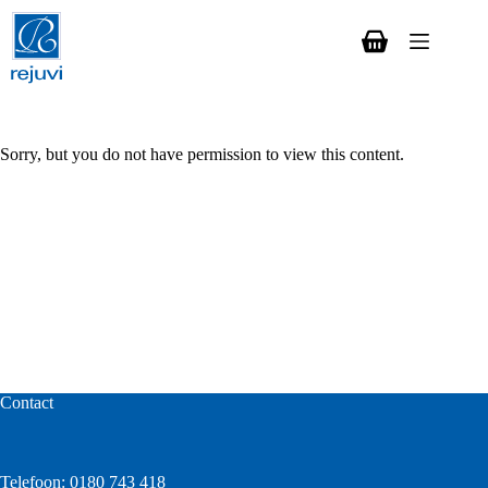
Ga
naar
de
Winkelwagen
inhoud
Sorry, but you do not have permission to view this content.
Contact
Telefoon:
0180 743 418