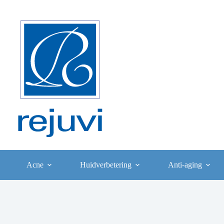
Ga
naar
de
inhoud
Acne
Huidverbetering
Anti-aging