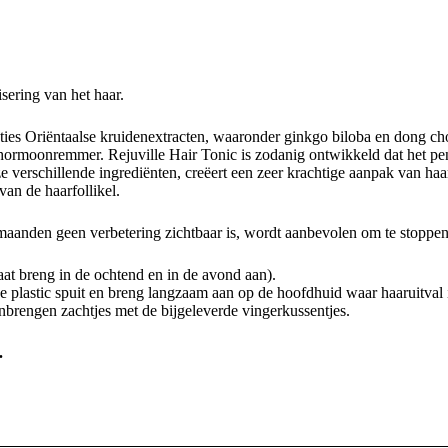
isering van het haar.
aties Oriëntaalse kruidenextracten, waaronder ginkgo biloba en dong c
hormoonremmer. Rejuville Hair Tonic is zodanig ontwikkeld dat het pen
verschillende ingrediënten, creëert een zeer krachtige aanpak van haar
van de haarfollikel.
 maanden geen verbetering zichtbaar is, wordt aanbevolen om te stoppen
taat breng in de ochtend en in de avond aan).
 plastic spuit en breng langzaam aan op de hoofdhuid waar haaruitval 
nbrengen zachtjes met de bijgeleverde vingerkussentjes.
.