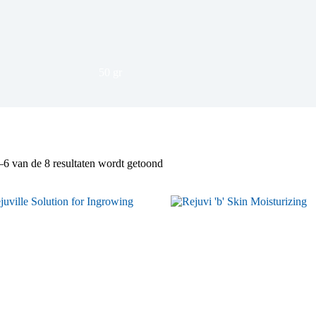
50 gr
Gesorteerd
–6 van de 8 resultaten wordt getoond
op
nieuwste