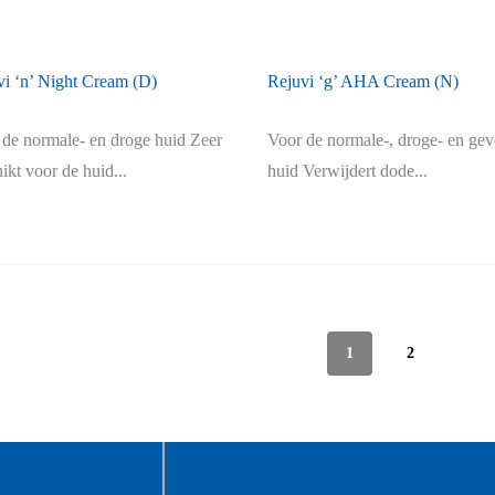
vi ‘n’ Night Cream (D)
Rejuvi ‘g’ AHA Cream (N)
 de normale- en droge huid Zeer
Voor de normale-, droge- en gev
ikt voor de huid...
huid Verwijdert dode...
1
2