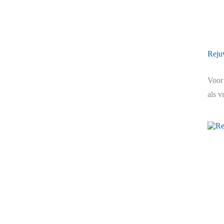
Rejuv
Voor
als v