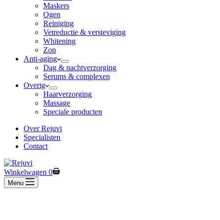
Maskers
Ogen
Reiniging
Vetreductie & versteviging
Whitening
Zon
Anti-aging
Dag & nachtverzorging
Serums & complexen
Overig
Haarverzorging
Massage
Speciale producten
Over Rejuvi
Specialisten
Contact
Winkelwagen
0
Menu