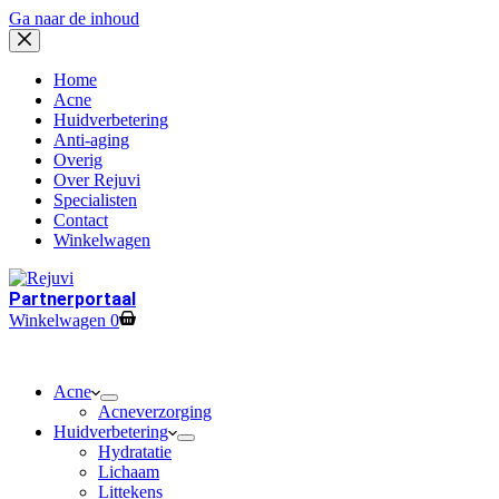
Ga naar de inhoud
Home
Acne
Huidverbetering
Anti-aging
Overig
Over Rejuvi
Specialisten
Contact
Winkelwagen
Partnerportaal
Winkelwagen
0
Acne
Acneverzorging
Huidverbetering
Hydratatie
Lichaam
Littekens