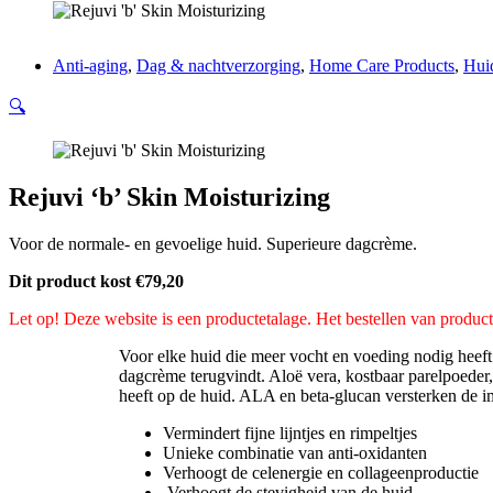
Anti-aging
,
Dag & nachtverzorging
,
Home Care Products
,
Hui
🔍
Rejuvi ‘b’ Skin Moisturizing
Voor de normale- en gevoelige huid. Superieure dagcrème.
Dit product kost €79,20
Let op! Deze website is een productetalage. Het bestellen van producte
Voor elke huid die meer vocht en voeding nodig heeft
dagcrème terugvindt. Aloë vera, kostbaar parelpoeder
heeft op de huid. ALA en beta-glucan versterken de i
Vermindert fijne lijntjes en rimpeltjes
Unieke combinatie van anti-oxidanten
Verhoogt de celenergie en collageenproductie
Verhoogt de stevigheid van de huid