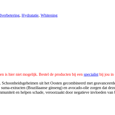
dverbetering
,
Hydratatie
,
Whitening
n is hier niet mogelijk. Bestel de producten bij een
specialist
bij jou in
. Schoonheidsgeheimen uit het Oosten gecombineerd met geavanceerde t
, suma-extracten (Braziliaanse ginseng) en avocado-olie zorgen dat d
mmuniteit en helpen schade, veroorzaakt door negatieve invloeden van b