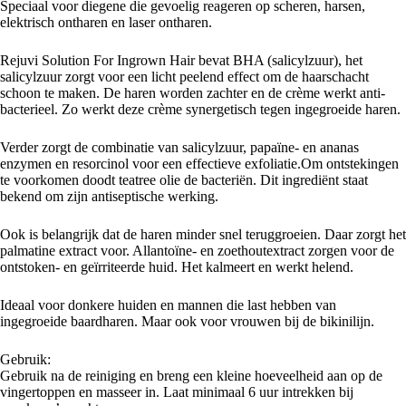
Speciaal voor diegene die gevoelig reageren op scheren, harsen,
elektrisch ontharen en laser ontharen.
Rejuvi Solution For Ingrown Hair bevat BHA (salicylzuur), het
salicylzuur zorgt voor een licht peelend effect om de haarschacht
schoon te maken. De haren worden zachter en de crème werkt anti-
bacterieel. Zo werkt deze crème synergetisch tegen ingegroeide haren.
Verder zorgt de combinatie van salicylzuur, papaïne- en ananas
enzymen en resorcinol voor een effectieve exfoliatie.Om ontstekingen
te voorkomen doodt teatree olie de bacteriën. Dit ingrediënt staat
bekend om zijn antiseptische werking.
Ook is belangrijk dat de haren minder snel teruggroeien. Daar zorgt het
palmatine extract voor. Allantoïne- en zoethoutextract zorgen voor de
ontstoken- en geïrriteerde huid. Het kalmeert en werkt helend.
Ideaal voor donkere huiden en mannen die last hebben van
ingegroeide baardharen. Maar ook voor vrouwen bij de bikinilijn.
Gebruik:
Gebruik na de reiniging en breng een kleine hoeveelheid aan op de
vingertoppen en masseer in. Laat minimaal 6 uur intrekken bij