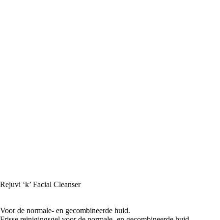
Rejuvi ‘k’ Facial Cleanser
Voor de normale- en gecombineerde huid.
Frisse reinigingsgel voor de normale- en gecombineerde huid.