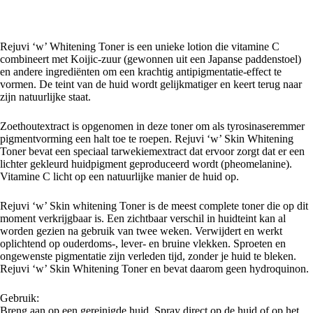
Rejuvi ‘w’ Whitening Toner is een unieke lotion die vitamine C
combineert met Koijic-zuur (gewonnen uit een Japanse paddenstoel)
en andere ingrediënten om een krachtig antipigmentatie-effect te
vormen. De teint van de huid wordt gelijkmatiger en keert terug naar
zijn natuurlijke staat.
Zoethoutextract is opgenomen in deze toner om als tyrosinaseremmer
pigmentvorming een halt toe te roepen. Rejuvi ‘w’ Skin Whitening
Toner bevat een speciaal tarwekiemextract dat ervoor zorgt dat er een
lichter gekleurd huidpigment geproduceerd wordt (pheomelanine).
Vitamine C licht op een natuurlijke manier de huid op.
Rejuvi ‘w’ Skin whitening Toner is de meest complete toner die op dit
moment verkrijgbaar is. Een zichtbaar verschil in huidteint kan al
worden gezien na gebruik van twee weken. Verwijdert en werkt
oplichtend op ouderdoms-, lever- en bruine vlekken. Sproeten en
ongewenste pigmentatie zijn verleden tijd, zonder je huid te bleken.
Rejuvi ‘w’ Skin Whitening Toner en bevat daarom geen hydroquinon.
Gebruik:
Breng aan op een gereinigde huid. Spray direct op de huid of op het