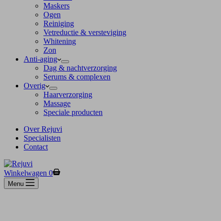
Maskers
Ogen
Reiniging
Vetreductie & versteviging
Whitening
Zon
Anti-aging
Dag & nachtverzorging
Serums & complexen
Overig
Haarverzorging
Massage
Speciale producten
Over Rejuvi
Specialisten
Contact
Winkelwagen
0
Menu