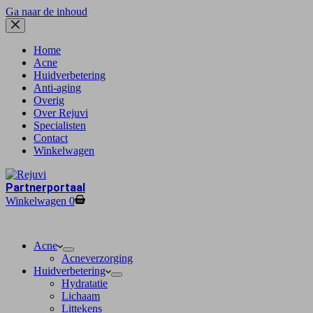
Ga naar de inhoud
Home
Acne
Huidverbetering
Anti-aging
Overig
Over Rejuvi
Specialisten
Contact
Winkelwagen
Partnerportaal
Winkelwagen
0
Acne
Acneverzorging
Huidverbetering
Hydratatie
Lichaam
Littekens