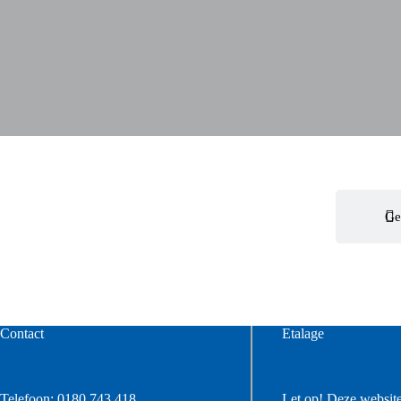
Ge
Contact
Etalage
Telefoon:
0180 743 418
Let op! Deze website