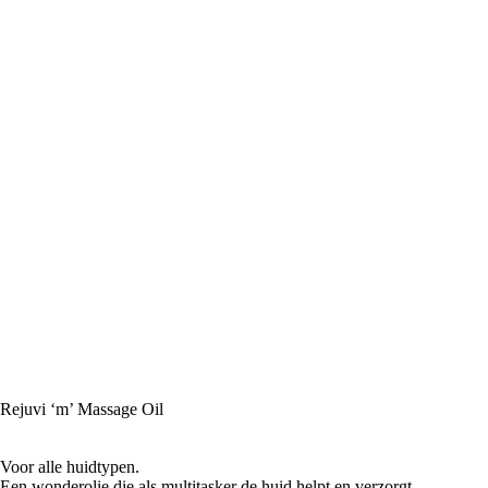
Rejuvi ‘m’ Massage Oil
Voor alle huidtypen.
Een wonderolie die als multitasker de huid helpt en verzorgt.