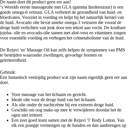
De naam doet dit product geen eer aan!
‘s Werelds eerste massageolie met GLA (gamma linoleenzuur) is een
goede omega-6 vetzuur. GLA verbetert de gezondheid van huid- en
bloedvaten. Voorziet in voeding en helpt bij het natuurlijk herstel van
de huid. Avocado olie bevat unieke omega-3 vetzuren die vooral de
droge huid verlichten van jeuk door een tekort aan vocht. De kostbare
jojoba- olie en avocado-olie samen met aloë-vera en vitaminen zorgen
voor essentiële voeding en verhogen het celmetabolisme van de huid.
De Rejuvi ‘m’ Massage Oil kan zelfs helpen de symptomen van PMS
te bestrijden waaronder zwellingen, gevoelige borsten en
geïrriteerdheid.
Gebruik:
Een fantastisch veelzijdig product wat zijn naam eigenlijk geen eer aan
doet.
Voor massage van het lichaam en gezicht.
Ideale olie voor de droge huid van het lichaam.
Als olie onder de nachtcrème bij een extreem droge huid.
Geschikt om oog make-up mee te verwijderen doordat het de
ogen niet irriteert.
Een zeer goed team samen met de Rejuvi ‘l’ Body Lotion. Van
elk een pompje vermengen op de handen en dan aanbrengen op