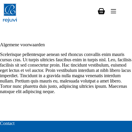
Ga
naar
de
Winkelwagen
inhoud
Algemene voorwaarden
Scelerisque pellentesque aenean sed rhoncus convallis enim mauris
cursus cras. Ut turpis ultricies faucibus enim in turpis nisl. Leo, facilisis
facilisis sit sed consectetur proin. Hac tincidunt vestibulum, euismod
eget lectus et vel auctor. Proin vestibulum interdum at nibh libero lacus
imperdiet. Tincidunt in a gravida nulla magna venenatis interdum
nullam. Pretium quis mauris eu, malesuada volutpat a amet libero.
Tortor nunc pharetra duis justo, adipiscing ultricies ipsum. Maecenas
natoque elit adipiscing neque.
Contact